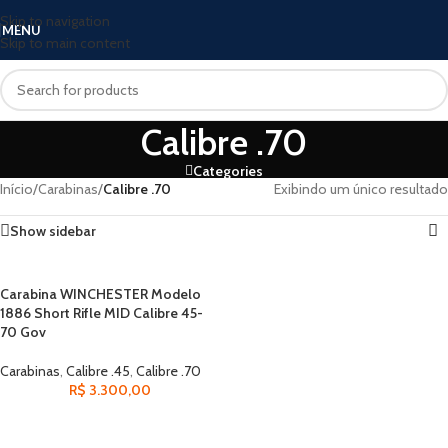
Skip to navigation
MENU
Skip to main content
Calibre .70
Categories
Início
/
Carabinas
/
Calibre .70
Exibindo um único resultado
Show sidebar
Carabina WINCHESTER Modelo
1886 Short Rifle MID Calibre 45-
70 Gov
Carabinas
,
Calibre .45
,
Calibre .70
R$
3.300,00