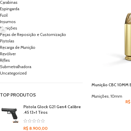
Carabinas
Espingarda
Fuzil
Insumos
Munições
Peças de Reposição e Customização
Pistolas
Recarga de Munição
Revólver
Rifles
Submetralhadora
Uncategorized
Munição CBC 10MM 
TOP PRODUTOS
Munições
,
10mm
R$
Pistola Glock G21 Gen4 Calibre
.45 13+1 Tiros
R$
8.900,00