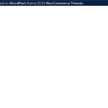
sed on
WoodMart
theme
2025
WooCommerce Themes
.