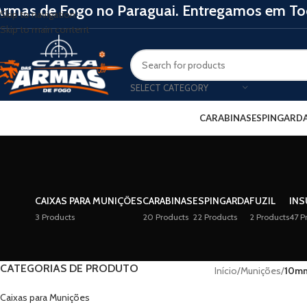
Armas de Fogo no Paraguai. Entregamos em Tod
Skip to navigation
Skip to main content
SELECT CATEGORY
CARABINAS
ESPINGARD
CAIXAS PARA MUNIÇÕES
CARABINAS
ESPINGARDA
FUZIL
IN
3 Products
20 Products
22 Products
2 Products
47 P
CATEGORIAS DE PRODUTO
Início
/
Munições
/
10m
Caixas para Munições