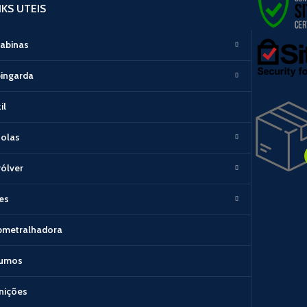
NKS UTEIS
abinas
ingarda
il
tolas
ólver
les
bmetralhadora
sumos
nições