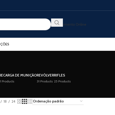
Atendimento Online
ÇÕES
RECARGA DE MUNIÇÃO
REVÓLVER
RIFLES
11 Products
31 Products
25 Products
18
24