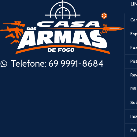
LI
Car
Esp
Fuz
Telefone: 69 9991-8684
Pis
Rev
Rif
Su
In
Mu