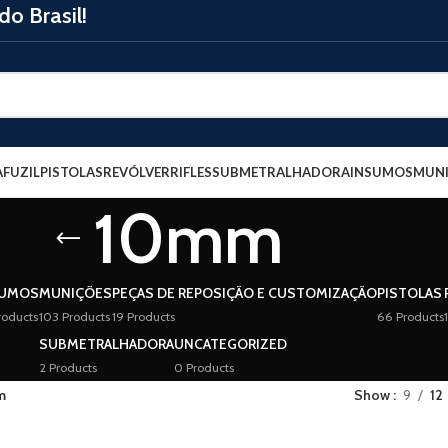
o Brasil!
A
FUZIL
PISTOLAS
REVÓLVER
RIFLES
SUBMETRALHADORA
INSUMOS
MUNI
10mm
SUMOS
MUNIÇÕES
PEÇAS DE REPOSIÇÃO E CUSTOMIZAÇÃO
PISTOLAS
roducts
103 Products
19 Products
66 Products
SUBMETRALHADORA
UNCATEGORIZED
2 Products
0 Products
m
Show
9
12