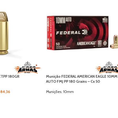
ETPP 180GR
Munição FEDERAL AMERICAN EAGLE 10MM
AUTO FMJ PP 180 Grains – Cx 50
84,36
Munições
,
10mm