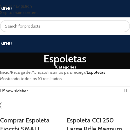
Skip to navigation
MENU
Skip to main content
MENU
Espoletas
Categories
Início
/
Recarga de Munição
/
Insumos para recarga
/
Espoletas
Mostrando todos os 10 resultados
Show sidebar
Comprar Espoleta
Espoleta CCI 250
Fiocchi SMALL
Large Rifle Magnum