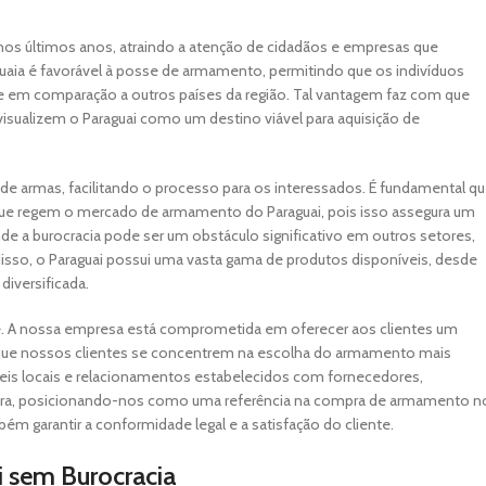
os últimos anos, atraindo a atenção de cidadãos e empresas que
guaia é favorável à posse de armamento, permitindo que os indivíduos
e em comparação a outros países da região. Tal vantagem faz com que
isualizem o Paraguai como um destino viável para aquisição de
ção de armas, facilitando o processo para os interessados. É fundamental q
e regem o mercado de armamento do Paraguai, pois isso assegura um
e a burocracia pode ser um obstáculo significativo em outros setores,
isso, o Paraguai possui uma vasta gama de produtos disponíveis, desde
iversificada.
te. A nossa empresa está comprometida em oferecer aos clientes um
o que nossos clientes se concentrem na escolha do armamento mais
is locais e relacionamentos estabelecidos com fornecedores,
egura, posicionando-nos como uma referência na compra de armamento n
 garantir a conformidade legal e a satisfação do cliente.
 sem Burocracia