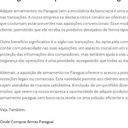
Adquirir armamentos no Paraguai sem a envolvêcia da burocracia é uma op
nas transações. A nossa empresa se destaca nesse cenário ao oferecer 
que costumam estar presentes nas aquisições convencionais. Esse mode
cliente, permitindo que ele receba os produtos desejados de forma rápid
Outro benefício significativo é o sigilo nas transações. Ao optar pela
contar com privacidade nas suas aquisições, um aspecto crucial em um se
proteção das informações dos compradores, mas também ajuda a criar u
segurança das operações é uma prioridade, assegurando que todas as tra
Ademais, a aquisição de armamento no Paraguai oferece o acesso a prod
restrições legais ou comerciais. Esta variedade permite aos clientes e
sejam atendidas de maneira satisfatória. A inclusão de um portfólio dive
muitos, que veem na nossa empresa a oportunidade de adquirir produtos 
armamento paraguai sem burocracia revela-se uma solução eficiente e seg
Veja Também:
Onde Comprar Armas Paraguai