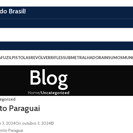
o Brasil!
A
FUZIL
PISTOLAS
REVÓLVER
RIFLES
SUBMETRALHADORA
INSUMOS
MUNI
Blog
Home
/
Uncategorized
egorized
o Paraguai
o 3, 2024
On outubro 3, 2024
0