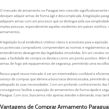
O mercado de armamento no Paraguai tem crescido significativamente n
desejam adquirir armas de forma ágil e descomplicada. A legislação para
adquiram armas com um processo que se distingue pela sua simplicidad
muitas pessoas, especialmente aquelas residentes em países vizinhos, v
armamentos.
A legislação local estabelece critérios claros e acessíveis para a aquisi
os potenciais compradores compreendam as normas e regulamentos qu
entendimento abrangente das legalidades envolvidas. Em um cenário ond
aqui, a facilidade de compra se destaca como um ponto positivo. Além d
armas de fogo até equipamentos de segurança, permitindo uma escolha d
Nosso papel nesse mercado é ser um intermediário confiável e eficien
serviço de compras que elimina a burocracia desnecessária, permitind
adequado às suas necessidades. Com um profundo conhecimento das le
conseguimos facilitar a aquisição de armamentos de forma rápida e s
Paraguai. Com isso, buscamos não apenas atender a demanda, mas também
Vantagens de Comprar Armamento Paraguai