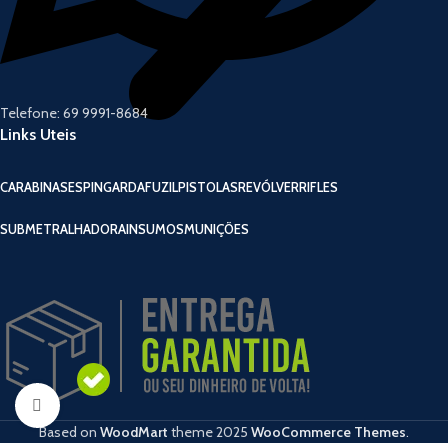
Telefone: 69 9991-8684
Links Uteis
CARABINAS
ESPINGARDA
FUZIL
PISTOLAS
REVÓLVER
RIFLES
SUBMETRALHADORA
INSUMOS
MUNIÇÕES
Click to enlarge
Based on
WoodMart
theme
2025
WooCommerce Themes
.