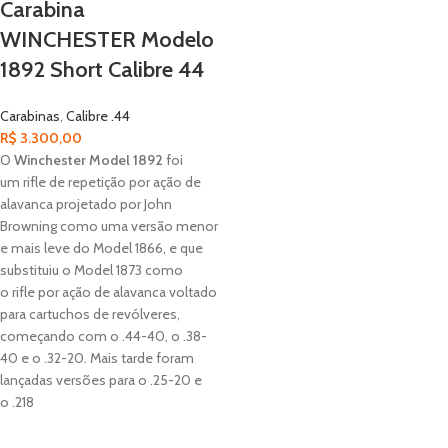
Carabina
WINCHESTER Modelo
1892 Short Calibre 44
Carabinas
,
Calibre .44
R$
3.300,00
O
Winchester Model 1892
foi
um rifle de repetição por ação de
alavanca projetado por John
Browning como uma versão menor
e mais leve do Model 1866, e que
substituiu o Model 1873 como
o rifle por ação de alavanca voltado
para cartuchos de revólveres,
começando com o .44-40, o .38-
40 e o .32-20. Mais tarde foram
lançadas versões para o .25-20 e
o .218