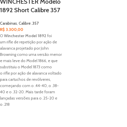
WINCHESTER Modelo
1892 Short Calibre 357
Carabinas
,
Calibre .357
R$
3.300,00
O
Winchester Model 1892
foi
um rifle de repetição por ação de
alavanca projetado por John
Browning como uma versão menor
e mais leve do Model 1866, e que
substituiu o Model 1873 como
o rifle por ação de alavanca voltado
para cartuchos de revólveres,
começando com o .44-40, o .38-
40 e o .32-20. Mais tarde foram
lançadas versões para o .25-20 e
o .218