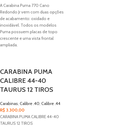
qualidade
A Carabina Puma 770 Cano
Comprimento do Cano:
Ideal para precisão em distâncias médias
Redondo Jr vem com duas opções
Estrutura:
Design ergonômico para melhor usabilidade
de acabamento: oxidado e
Se você procura uma combinação perfeita de potência, precisão e
inoxidável. Todos os modelos
conforto, a Carabina Rio Grande Calibre 357 MAG – Sistema Marlin é a
Puma possuem placas de topo
escolha definitiva. Experimente o verdadeiro desempenho de uma
crescente e uma vista frontal
carabina que faz história no setor.
ampliada.
CARABINA PUMA
CALIBRE 44-40
TAURUS 12 TIROS
Carabinas
,
Calibre .40
,
Calibre .44
R$
3.300,00
CARABINA PUMA CALIBRE 44-40
TAURUS 12 TIROS