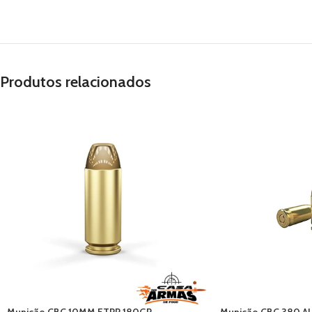
Produtos relacionados
Munição CBC 10MM ETPP 180GR
Munição CBC 380 A