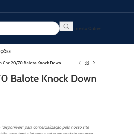
Atendimento Online
ÇÕES
o Cbc 20/70 Balote Knock Down
70 Balote Knock Down
“disponíveis” para comercialização pelo nosso site
ição, caso tenha interesse entre em contato conosco