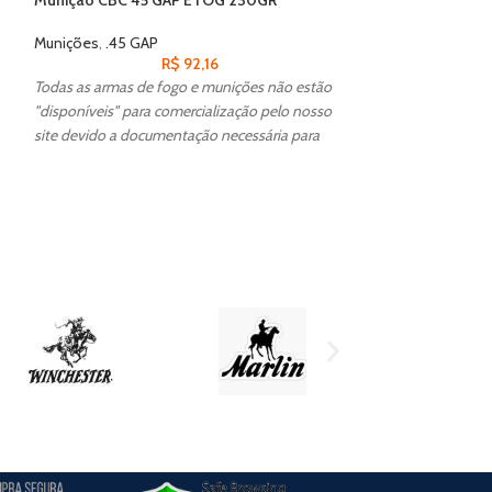
Grains – Cx 50
Munições
,
.45 GAP
R$
92,16
Munições
,
.17 HMR
Todas as armas de fogo e munições não estão
Todas as armas de
"disponíveis" para comercialização pelo nosso
"disponíveis" para
site devido a documentação necessária para
site devido a docu
aquisição, caso tenha interesse entre em
aquisição, caso te
contato conosco para realizar a compra.
contato conosco pa