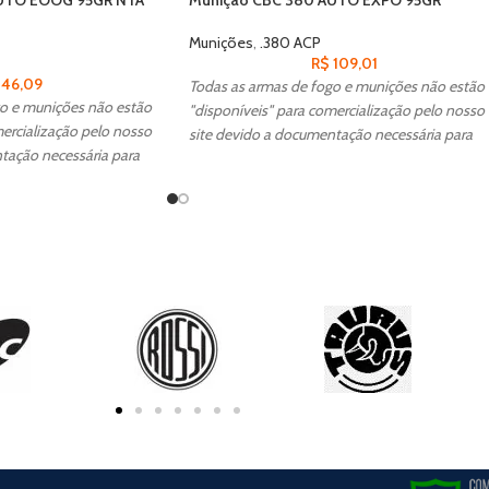
Munições
,
.380 ACP
R$
109,01
46,09
Todas as armas de fogo e munições não estão
o e munições não estão
"disponíveis" para comercialização pelo nosso
ercialização pelo nosso
site devido a documentação necessária para
tação necessária para
aquisição, caso tenha interesse entre em
interesse entre em
contato conosco para realizar a compra.
realizar a compra.