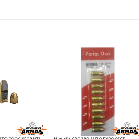
UTO EOOG 95GR NTA
Munição CBC 380 AUTO EXPO 95GR