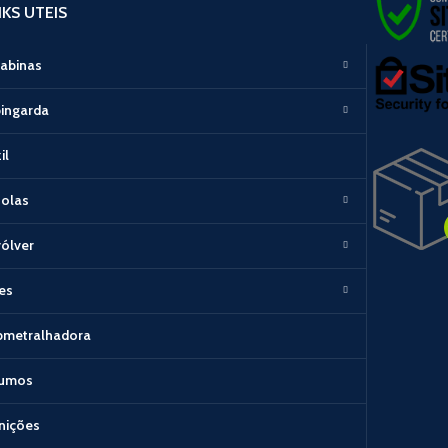
NKS UTEIS
abinas
ingarda
il
tolas
ólver
les
bmetralhadora
sumos
nições