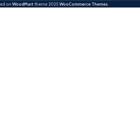
sed on
WoodMart
theme
2025
WooCommerce Themes
.