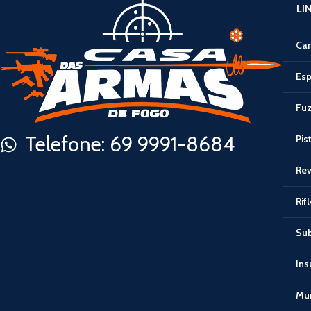
LI
Car
Esp
Fuz
Telefone: 69 9991-8684
Pis
Rev
Rif
Su
In
Mu