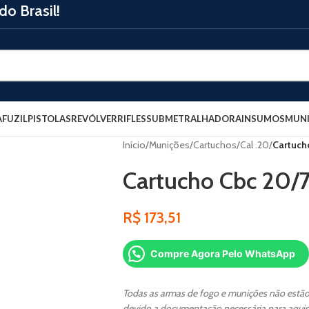
o Brasil!
A
FUZIL
PISTOLAS
REVÓLVER
RIFLES
SUBMETRALHADORA
INSUMOS
MUNI
Início
/
Munições
/
Cartuchos
/
Cal .20
/
Cartuch
Cartucho Cbc 20/
R$
173,51
Compre Agora Pelo WhatsApp
Todas as armas de fogo e munições não estão 
devido a documentação necessária para aquis