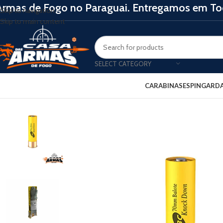
Armas de Fogo no Paraguai. Entregamos em Tod
Skip to navigation
Skip to main content
SELECT CATEGORY
CARABINAS
ESPINGARD