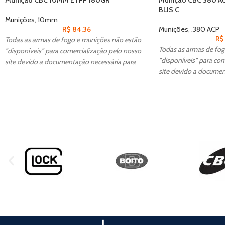
BLIS C
Munições
,
10mm
R$
84,36
Munições
,
.380 ACP
R$
Todas as armas de fogo e munições não estão
Todas as armas de fog
"disponíveis" para comercialização pelo nosso
"disponíveis" para com
site devido a documentação necessária para
site devido a documen
aquisição, caso tenha interesse entre em
aquisição, caso tenha 
contato conosco para realizar a compra.
contato conosco para 