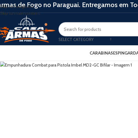
Armas de Fogo no Paraguai. Entregamos em Tod
Skip to navigation
Skip to main content
SELECT CATEGORY
CARABINAS
ESPINGARD