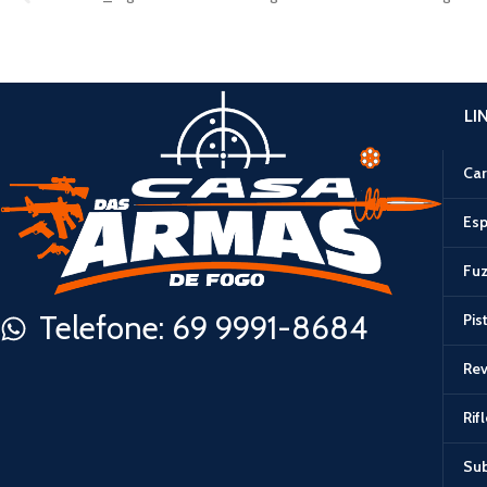
LI
Car
Esp
Fuz
Telefone: 69 9991-8684
Pis
Rev
Rif
Su