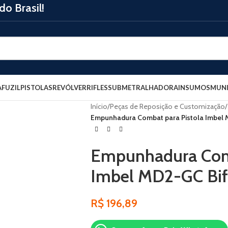
o Brasil!
A
FUZIL
PISTOLAS
REVÓLVER
RIFLES
SUBMETRALHADORA
INSUMOS
MUNI
Início
/
Peças de Reposição e Customização
/
Empunhadura Combat para Pistola Imbel M
Empunhadura Comb
Imbel MD2-GC Bifi
R$
196,89