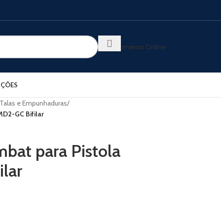
Atendimento Online
ÇÕES
Talas e Empunhaduras
/
D2-GC Bifilar
at para Pistola
lar