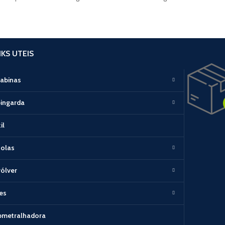
NKS UTEIS
abinas
ingarda
il
tolas
ólver
les
bmetralhadora