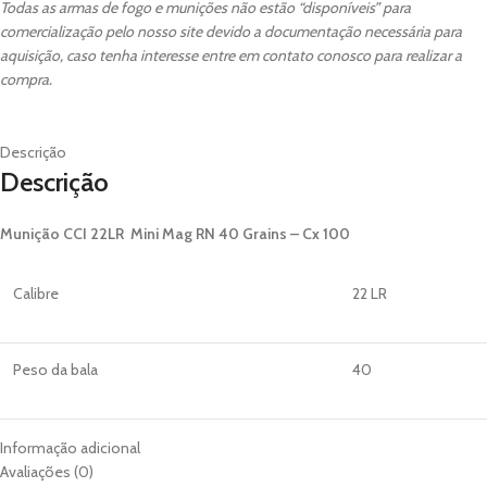
Todas as armas de fogo e munições não estão “disponíveis” para
comercialização pelo nosso site devido a documentação necessária para
aquisição, caso tenha interesse entre em contato conosco para realizar a
compra.
Descrição
Descrição
Munição CCI 22LR Mini Mag RN 40 Grains – Cx 100
Calibre
22 LR
Peso da bala
40
Estilo de bala
CP-RN
Informação adicional
Avaliações (0)