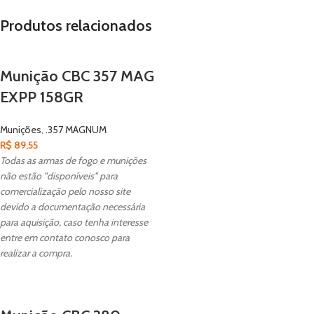
Produtos relacionados
Muzzle Velocity
1235
Quantidade na caixa
100
Munição CBC 357 MAG
EXPP 158GR
Munições
,
.357 MAGNUM
R$
89,55
Todas as armas de fogo e munições
não estão "disponíveis" para
comercialização pelo nosso site
devido a documentação necessária
para aquisição, caso tenha interesse
entre em contato conosco para
realizar a compra.