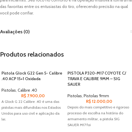
para iniciantes. Seu foco no conforto e na operação intuitiva a torna uma
das favoritas entre os entusiastas do tiro, oferecendo precisão na qual
você pode confiar.
Avaliações (0)
Produtos relacionados
Pistola Glock G22 Gen 5- Calibre
PISTOLA P320-M17 COYOTE C/
.40 ACP 15+1 Oxidada
TRAVA E CALIBRE 9MM – SIG
SAUER
Pistolas
,
Calibre .40
R$
7.900,00
Pistolas
,
Pistolas 9mm
R$
12.000,00
A Glock G 22 Calibre .40 é uma das
Depois do mais competitivo e rigoroso
pistolas mais difundidas nos Estados
processo de escolha na história do
Unidos para uso civil e aplicação da
armamento militar, a pistola SIG
lei.
SAUER M17 foi